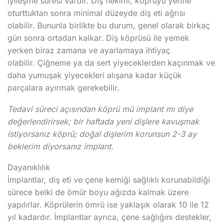
iyileşme süresi vardır. Diş hekimi, köprüyü yerine
oturttuktan sonra minimal düzeyde diş eti ağrısı
olabilir. Bununla birlikte bu durum, genel olarak birkaç
gün sonra ortadan kalkar. Diş köprüsü ile yemek
yerken biraz zamana ve ayarlamaya ihtiyaç
olabilir. Çiğneme ya da sert yiyeceklerden kaçınmak ve
daha yumuşak yiyecekleri alışana kadar küçük
parçalara ayırmak gerekebilir.
Tedavi süreci açısından köprü mü implant mı diye
değerlendirirsek; bir haftada yeni dişlere kavuşmak
istiyorsanız köprü; doğal dişlerim korunsun 2-3 ay
beklerim diyorsanız implant.
Dayanıklılık
İmplantlar, diş eti ve çene kemiği sağlıklı korunabildiği
sürece belki de ömür boyu ağızda kalmak üzere
yapılırlar. Köprülerin ömrü ise yaklaşık olarak 10 ile 12
yıl kadardır. İmplantlar ayrıca, çene sağlığını destekler,