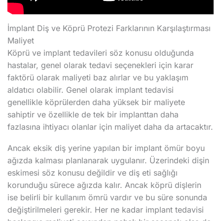
İmplant Diş ve Köprü Protezi Farklarının Karşılaştırması
Maliyet
Köprü ve implant tedavileri söz konusu olduğunda
hastalar, genel olarak tedavi seçenekleri için karar
faktörü olarak maliyeti baz alırlar ve bu yaklaşım
aldatıcı olabilir. Genel olarak implant tedavisi
genellikle köprülerden daha yüksek bir maliyete
sahiptir ve özellikle de tek bir implanttan daha
fazlasına ihtiyacı olanlar için maliyet daha da artacaktır.
Ancak eksik diş yerine yapılan bir implant ömür boyu
ağızda kalması planlanarak uygulanır. Üzerindeki dişin
eskimesi söz konusu değildir ve diş eti sağlığı
korunduğu sürece ağızda kalır. Ancak köprü dişlerin
ise belirli bir kullanım ömrü vardır ve bu süre sonunda
değiştirilmeleri gerekir. Her ne kadar implant tedavisi