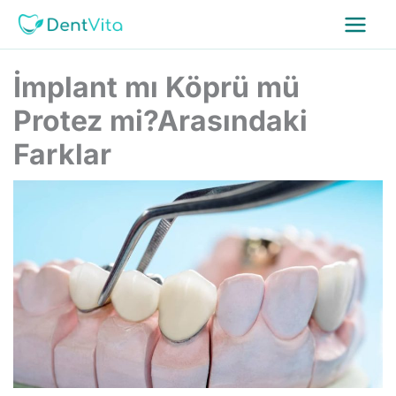
İçeriğe
atla
İmplant mı Köprü mü
Protez mi?Arasındaki
Farklar