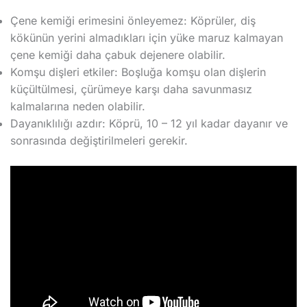
Çene kemiği erimesini önleyemez: Köprüler, diş
kökünün yerini almadıkları için yüke maruz kalmayan
çene kemiği daha çabuk dejenere olabilir.
Komşu dişleri etkiler: Boşluğa komşu olan dişlerin
küçültülmesi, çürümeye karşı daha savunmasız
kalmalarına neden olabilir.
Dayanıklılığı azdır: Köprü, 10 – 12 yıl kadar dayanır ve
sonrasında değiştirilmeleri gerekir.