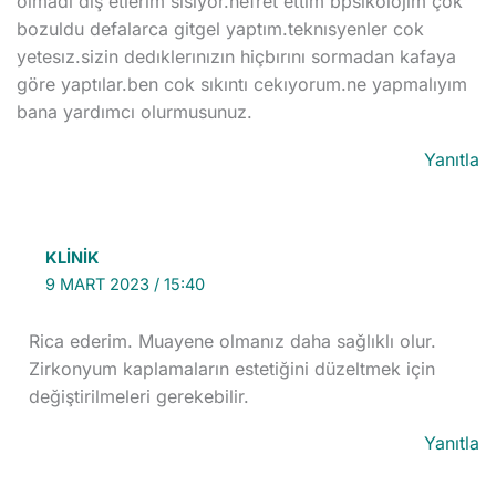
olmadı diş etlerim sisiyor.nefret ettim bpsikolojım çok
bozuldu defalarca gitgel yaptım.teknısyenler cok
yetesız.sizin dedıklerınızın hiçbırını sormadan kafaya
göre yaptılar.ben cok sıkıntı cekıyorum.ne yapmalıyım
bana yardımcı olurmusunuz.
Yanıtla
KLINIK
9 MART 2023 / 15:40
Rica ederim. Muayene olmanız daha sağlıklı olur.
Zirkonyum kaplamaların estetiğini düzeltmek için
değiştirilmeleri gerekebilir.
Yanıtla