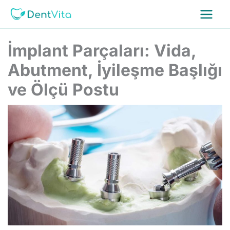
İçeriğe
atla
İmplant Parçaları: Vida,
Abutment, İyileşme Başlığı
ve Ölçü Postu