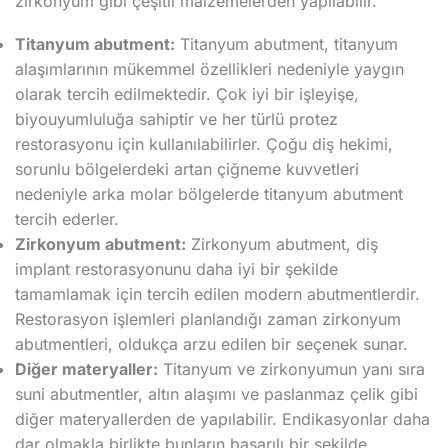
zirkonyum gibi çeşitli malzemelerden yapılabilir.
Titanyum abutment:
Titanyum abutment, titanyum
alaşımlarının mükemmel özellikleri nedeniyle yaygın
olarak tercih edilmektedir. Çok iyi bir işleyişe,
biyouyumluluğa sahiptir ve her türlü protez
restorasyonu için kullanılabilirler. Çoğu diş hekimi,
sorunlu bölgelerdeki artan çiğneme kuvvetleri
nedeniyle arka molar bölgelerde titanyum abutment
tercih ederler.
Zirkonyum abutment:
Zirkonyum abutment, diş
implant restorasyonunu daha iyi bir şekilde
tamamlamak için tercih edilen modern abutmentlerdir.
Restorasyon işlemleri planlandığı zaman zirkonyum
abutmentleri, oldukça arzu edilen bir seçenek sunar.
Diğer materyaller:
Titanyum ve zirkonyumun yanı sıra
suni abutmentler, altın alaşımı ve paslanmaz çelik gibi
diğer materyallerden de yapılabilir. Endikasyonlar daha
dar olmakla birlikte bunların başarılı bir şekilde