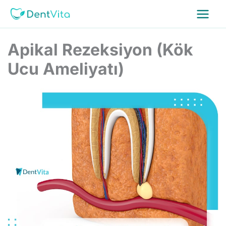
İçeriğe
atla
Apikal Rezeksiyon (Kök
Ucu Ameliyatı)