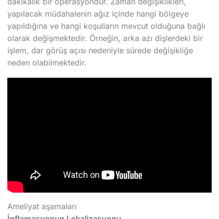
dakikalık bir operasyondur. Zaman değişiklikleri,
yapılacak müdahalenin ağız içinde hangi bölgeye
yapıldığına ve hangi koşulların mevcut olduğuna bağlı
olarak değişmektedir. Örneğin, arka azı dişlerdeki bir
işlem, dar görüş açısı nedeniyle sürede değişikliğe
neden olabilmektedir.
Ameliyat aşamaları
İnflamasyonun Lokalizasyonu