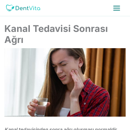
İçeriğe
atla
Kanal Tedavisi Sonrası
Ağrı
Kanal tedavisinden sonra ağrı oluşması normaldir.