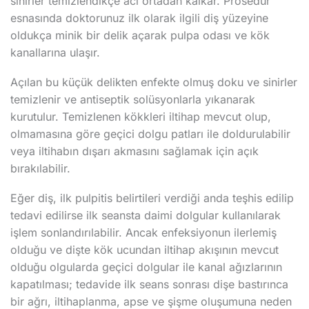
sinirler temizlendikçe acı ortadan kalkar. Prosedür
esnasında doktorunuz ilk olarak ilgili diş yüzeyine
oldukça minik bir delik açarak pulpa odası ve kök
kanallarına ulaşır.
Açılan bu küçük delikten enfekte olmuş doku ve sinirler
temizlenir ve antiseptik solüsyonlarla yıkanarak
kurutulur. Temizlenen kökkleri iltihap mevcut olup,
olmamasına göre geçici dolgu patları ile doldurulabilir
veya iltihabın dışarı akmasını sağlamak için açık
bırakılabilir.
Eğer diş, ilk pulpitis belirtileri verdiği anda teşhis edilip
tedavi edilirse ilk seansta daimi dolgular kullanılarak
işlem sonlandırılabilir. Ancak enfeksiyonun ilerlemiş
olduğu ve dişte kök ucundan iltihap akışının mevcut
olduğu olgularda geçici dolgular ile kanal ağızlarının
kapatılması; tedavide ilk seans sonrası dişe bastırınca
bir ağrı, iltihaplanma, apse ve şişme oluşumuna neden