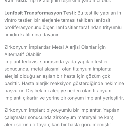
Kan Testi:
Tip IV alerjinin teşhisine yardımcı olur.
Lenfosit Transformasyon Testi:
Bu test ile yapılan in
vintro testler, bir alerjenle teması takiben lenfosit
proliferasyonunu ölçer, lenfositler tarafından trityumlu
timidin katılımına dayanır.
Zirkonyum İmplantlar Metal Alerjisi Olanlar İçin
Alternatif Olabilir
İmplant tedavisi sonrasında yada yapılan testler
sonucunda, metal alaşımlı olan titanyum implanta
alerjisi olduğu anlaşılan bir hasta için çözüm çok
basittir. Hasta alerjik reaksiyon gösterdiğinde hekimine
başvurur. Diş hekimi alerjiye neden olan titanyum
implantı çıkartır ve yerine zirkonyum implant yerleştirir.
Zirkonyum implant biyouyumlu bir implanttır. Yapılan
çalışmalar sonucunda zirkonyum materyaline karşı
alerji sorunu ortaya çıkan bir hasta görülmemiştir.