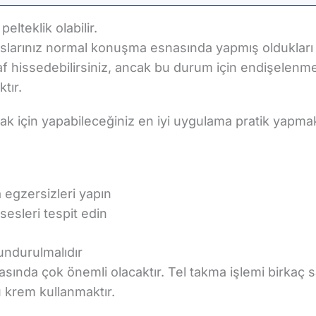
elteklik olabilir.
z kaslarınız normal konuşma esnasında yapmış olduklar
uhaf hissedebilirsiniz, ancak bu durum için endişelenm
tır.
k için yapabileceğiniz en iyi uygulama pratik yapmak
egzersizleri yapın
esleri tespit edin
ndurulmalıdır
sında çok önemli olacaktır. Tel takma işlemi birkaç s
u krem kullanmaktır.