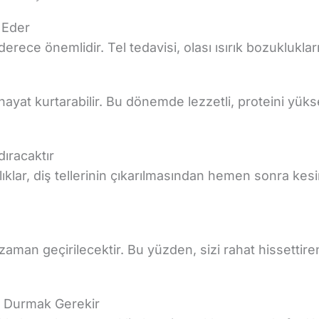
i Eder
 derece önemlidir. Tel tedavisi, olası ısırık bozukluklar
çin hayat kurtarabilir. Bu dönemde lezzetli, proteini y
ıracaktır
ıklar, diş tellerinin çıkarılmasından hemen sonra kes
aman geçirilecektir. Bu yüzden, sizi rahat hissettiren
k Durmak Gerekir